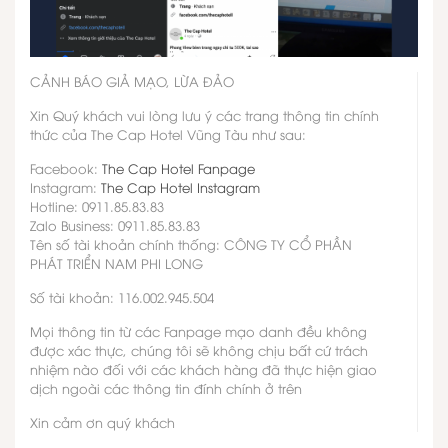
CẢNH BÁO GIẢ MẠO, LỪA ĐẢO
Xin Quý khách vui lòng lưu ý các trang thông tin chính
thức của The Cap Hotel Vũng Tàu như sau:
Facebook:
The Cap Hotel Fanpage
Instagram:
The Cap Hotel Instagram
Hotline: 0911.85.83.83
Zalo Business: 0911.85.83.83
Tên số tài khoản chính thống: CÔNG TY CỔ PHẦN
PHÁT TRIỂN NAM PHI LONG
Số tài khoản: 116.002.945.504
Mọi thông tin từ các Fanpage mạo danh đều không
được xác thực, chúng tôi sẽ không chịu bất cứ trách
nhiệm nào đối với các khách hàng đã thực hiện giao
dịch ngoài các thông tin đính chính ở trên
Xin cảm ơn quý khách