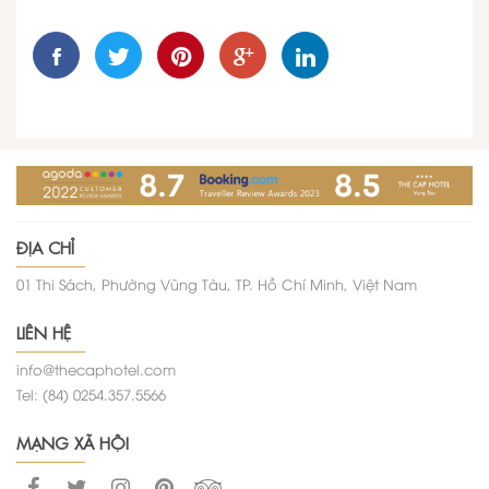
ĐỊA CHỈ
01 Thi Sách, Phường Vũng Tàu, TP. Hồ Chí Minh, Việt Nam
LIÊN HỆ
info@thecaphotel.com
Tel: (84) 0254.357.5566
MẠNG XÃ HỘI